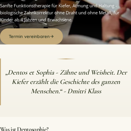
Sanfte Funktionstherapie für Kiefer, Atmung und Haltung -
biologische Zahnkorrektur ohne Draht und ohne Metall, für
Kinder ab 4 Jahren und Erwachsene.
Termin vereinbaren
„Dentos et Sophia - Zähne und Weisheit. Der
Kiefer erzählt die Geschichte des ganzen
Menschen.“
- Dmitri Klass
Was ist Dentosophie?