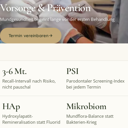
Vorsorge & Prävention
Mundgesundheit beginnt lange vor der ersten Behandlung
Termin vereinbaren
3-6 Mt.
PSI
Recall-Intervall nach Risiko,
Parodontaler Screening-Index
nicht pauschal
bei jedem Termin
HAp
Mikrobiom
Hydroxylapatit-
Mundflora-Balance statt
Remineralisation statt Fluorid
Bakterien-Krieg