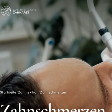
Startseite
Zahnlexikon
Zahnschmerzen
/
/
Zahnschmerzen