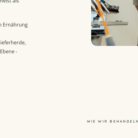
eist als
ch Ernährung
ieferherde,
 Ebene -
WIE WIR BEHANDEL