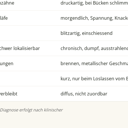
enzähne
druckartig, bei Bücken schlim
läfe
morgendlich, Spannung, Knac
blitzartig, einschiessend
chwer lokalisierbar
chronisch, dumpf, ausstrahlen
gungen
brennen, metallischer Geschm
kurz, nur beim Loslassen vom B
verbleibt
diffus, nicht zuordbar
 Diagnose erfolgt nach klinischer