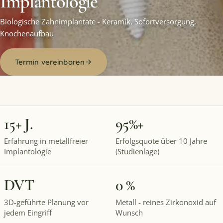
Implantologie
Biologische Zahnimplantate - Keramik, Sofortversorgung,
Knochenaufbau
Termin vereinbaren
15+ J.
95%+
Erfahrung in metallfreier
Erfolgsquote über 10 Jahre
Implantologie
(Studienlage)
DVT
0 %
3D-geführte Planung vor
Metall - reines Zirkonoxid auf
jedem Eingriff
Wunsch